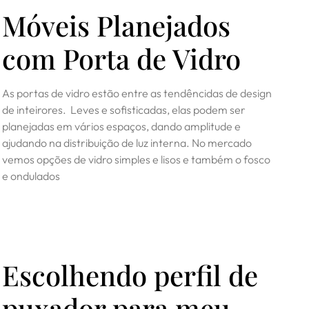
Móveis Planejados
com Porta de Vidro
As portas de vidro estão entre as tendêncidas de design
de inteirores. Leves e sofisticadas, elas podem ser
planejadas em vários espaços, dando amplitude e
ajudando na distribuição de luz interna. No mercado
vemos opções de vidro simples e lisos e também o fosco
e ondulados
Escolhendo perfil de
puxador para meu