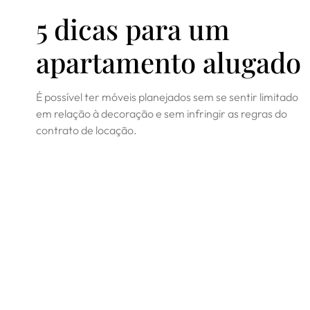
5 dicas para um
apartamento alugado
É possível ter móveis planejados sem se sentir limitado
em relação à decoração e sem infringir as regras do
contrato de locação.