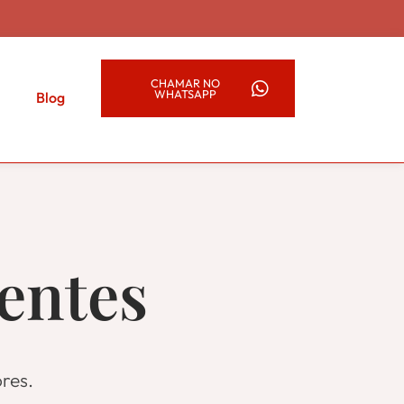
CHAMAR NO
WHATSAPP
s
Blog
entes
res.